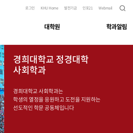
로그인
KHU Home
발전기금
인포21
Webmail
대학원
학과알림
경희대학교 정경대학
경희대학교 정경대학
사회학이란?
사회학과
사회학과
사회적 존재로서 인간의 삶과 행위
그리고 인간을 둘러싼 문화, 구조, 조직을
사회학적 상상력을 가진
경희대학교 사회학과는
사회학적 상상력을 활용하여
사회혁신 주도 인재를 양성하여
학생의 열정을 응원하고 도전을 지원하는
과학적으로 탐구하는 학문입니다
미래 사회를 선도하는 요람이 되겠습니다
선도적인 학문 공동체입니다