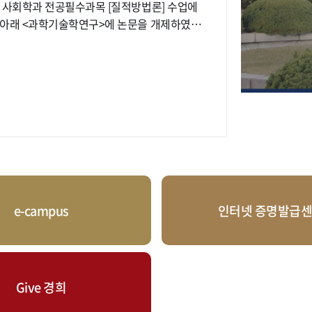
 사회학과 전공필수과목 [질적방법론] 수업에
우수 교원에 202
 아래 <과학기술학연구>에 논문을 개제하였
교원 가운데 
편의 SS
2026.03.0
정책학 분
 단계로서 버츄얼 아이돌의 사례를 질적 인터
학술지에 실린 주요 논문이다. 2025. Ki
인간의 소외를 야기한다는 전통적 담론을 넘어
approach
더 
에서 학문적 의의가 높다. [질적방법
2025. Ki
해 한 학기동안 자신만의 연구주제를 선정하고
environm
적 함의를 찾아내는 목표를 가지고 운영된다.
552. 2024. Kim, Eun-sung. "Can data science achieve the ideal of evidence-based decision-
이디어가 담겨 있어 학술적인 잠재력이 높았지
making in 
버츄얼 아이돌의 주체성을 그림자 노동과 연결
"The bir
함께 노력을 기울였다고 밝혔다. 대학의
An International Jo
e-campus
인터넷 증명발급
good cit
 이름으로 논문을 출간하고 학술대회에 참가할
2023. Ki
통해 더 많은 학문적 성과를 거두어 학문의 전당
accuracy
102388. 김은성 교수는 경희펠로우(연구부문)과 학술성취우수교수로 선정된 바 있으며 꾸준히 탁월한 
ereArtiView.kci?
구 활동을
Give 경희
하며 연구와 교육