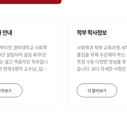
우리나라를
 안내
학부 학사정보
희대학교 사회학
사회학과 학부 교육과정 세
88년 설립되어 설립 40주년
졸업을 위해 수강해야 하는 
는 젊고 역동적인 학과입니
학점 수등 다양한 정보를 포
6년 현재 8명의 교수님, 320
습니다. 보다 자세한 사항은
부 재적생, 30여명의 대학
행정실로 문의해주시길 바랍
으로 구성되었고, 경희대학
장 큰 단과대학인 정경대학
알아보기
더 알아보기
어 인문학과 사회과학은 물
능까지 아우르는 폭넓은 학
자랑합니다. 교육목표
 상상력을 통한 사회혁신 주
양성’이라는 목표 아래 우리