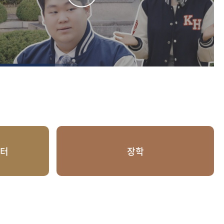
4년과 2025년 연속해서 선정되었다. 연구우수 교원 선정은 경희대학교 70여명의 정경대
가장 우수한 연구 성과를 보여준 학자로 인정받았음을 의미한다. 김은성 교수는 2023년부터 7
CI논문을 포함해 9편의 논문을 개제하며 탁월한 연구역량을 보여주었고
7
야의 상위 저널에 논문을 개제하며 학제간 연구의 수범사례를 나타내 주었다
m, Eun-Sung and Ji-Bum Chung. "Toward a more contextual
 to predictive policing: Systematic literature review." Sociolog
알아보기
m, Eun-Sung. "Multi-faceted platform politics in the design of th
ental impact assessment system." Science, Technology, and Hu
environmental regulation?" Technology in Society, 78:102615. 2024. Kim, Eun-Sun
th of digital epidemiology in South Korea," East Asian Science, 
urnal, 18(1): 22-46. 2023. Kim, Eun-sung and Ji-bum Chung. "Assembling
센터
장학
izenship under Korean COVID-19 surveillance," Critical Policy Stu
m, Eun-sung, Yoehan Oh, Gi Woong Yun, "Sociotechnical challen
 of computer vision: The new materialism perspective," Technol
연
 통해 경희대 사회학과의 연구역량의 우수함을 알리고 있다. 또한 대학
을 결합하는 수범사례를 보여주고 있다. 앞으로도 김은성 교수는 영향력있는 연구를 통해