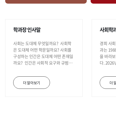
학과장 인사말
사회학과
사회는 도대체 무엇일까요? 사회학
경희 사회학이란 경
은 도대체 어떤 학문일까요? 사회를
과는 19
구성하는 인간은 도대체 어떤 존재일
을 바라보
까요? 인간은 사회적 요구와 규범을
다. 202
따르는 사회적 존재인 동시에 개인의
여명의 학
욕망과 이익을 추구하는 독립적 존재
원 재적생
입니다. 사회 속의 인간은 서로 싸우
교에서 가
더 알아보기
더 
기도 하고 서로 협력하기도 하고 서로
에 소속되
창조하기도 하는 다중적 인간(Homo
론 인공지
Multiplex) 또는 미친 존재(Homo
문의 영역을 
Demens)입니다. 사회는 우리가 도무
'사회학적
지 이해할 수 없는 괴물과 같은 존재
도 인재 